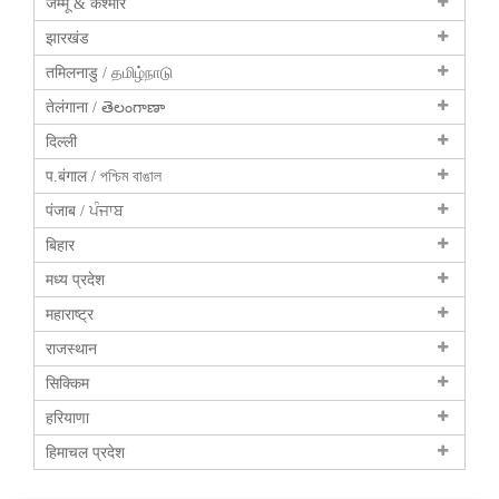
जम्मू & कश्मीर
झारखंड
तमिलनाडु / தமிழ்நாடு
तेलंगाना / తెలంగాణా
दिल्ली
प.बंगाल / পশ্চিম বাঙাল
पंजाब / ਪੰਜਾਬ
बिहार
मध्य प्रदेश
महाराष्ट्र
राजस्थान
सिक्किम
हरियाणा
हिमाचल प्रदेश