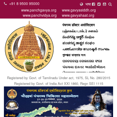
+91 8 9500 95000
भाषा
www.panchgavya.org
www.gavyasiddh.org
www.panchvidya.org
www.gavyahaat.org
पंचगव्य डॉक्टर असोसिएशन
பஞ்சகவ்ய டாக்டர் சனகம்
పంచగవ్య డాక్టర్ సంఘం
ಪಂಚಗವ್ಯ ಡಾಕ್ಟರ ಸಂಘಂ
പഞ്ചഗവ്യ ഡോക്ടര്‍ സംഘം
পান্চ্গাভ্য়া ডাক্তার সংঘ
ପନଚଗବୟା ଦୋକତୋର ସଂଗଃ
પંચગવ્ય દાકતર અસોસીએસન
ਪੰਚ੍ਗਾਵ੍ਯ ਡਾਕ੍ਟਰ ਅਸ੍ਸੋਸੀਏਸਨ
පන්ච්ගව්‍ය දක්ටර් සංඝං
Registered by Govt. of Tamilnadu Under act, 1975, SL No. 280/2015
Panchgavya Doctor Assiciation
Registered by Govt. of India Act XXI 1860, Regn SEI 1115