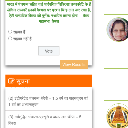
भारत में पंचगव्य सहित कई पारंपरिक चिकित्सा उच्चकोटि के हैं
लेकिन सरकारें इनकी वैद्द्यता पर प्रश्न चिन्ह लगा कर रखा है,
ऐसी पारंपरिक विद्द्या को पुर्णतः स्थापित करना होगा. – वैद्द्य
महासभा, केरल
सहमत हैं
सहमत नहीं हैं
सभी थेरेपी के डॉक्टर, वैद्द्य, थेरेपिस्ट आदि के लिए उपयोगी
पाठ्यक्रम
View Results
(1) एडवांस पंचगव्य थेरेपी – 1 वर्ष का पाठ्यक्रम एवं 1 वर्ष
सूचना
का अभ्यासक्रम
(2) इंटीग्रेटेड पंचगव्य थेरेपी – 1.5 वर्ष का पाठ्यक्रम एवं
1 वर्ष का अभ्यासक्रम
(3) गर्भशुद्धि-गर्भधारण-प्रसूति व बालपालन थेरेपी – 5
दिवस