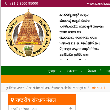
+91 8 9500 95000
www.panchgav
பஞ்சகவ்ய டாக்டர் சனகம்
పంచగవ్య డాక్టర్ సంఘం
ಪಂಚಗವ್ಯ ಡಾಕ್ಟರ ಸಂಘಂ
പഞ്ചഗവ്യ ഡോക്ടര്‍ സംഘം
পান্চ্গাভ্য়া ডাক্তার সংঘ
ପନଚଗବୟା ଦୋକତୋର ସଂଗଃ
પંચગવ્ય દાકતર અસોસીએસન
ਪੰਚ੍ਗਾਵ੍ਯ ਡਾਕ੍ਟਰ ਅਸ੍ਸੋਸੀਏਸਨ
පන්ච්ගව්‍ය දක්ටර් සංඝං
Panchgavya Doctor
Assiciation
मुखपृष्ठ
सदस्यता
वैध्यता
मह
प्रादेशिक संगठन
प्रादेशिक संगठन, हिमाचल प्रदेशहिमाचल प्रदेश
कोषाध्यक्ष 1
राष्ट्रीय संरक्षक मंडल
राष्ट्रीय संरक्षक मंडल