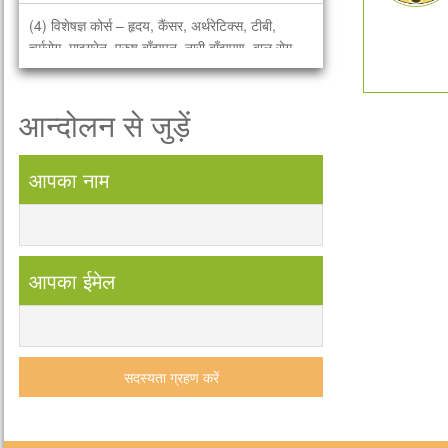
(4) विशेषज्ञ कोर्स – हृदय, कैंसर, अर्थरेटिक्स, टीबी,
चर्मरोग, माइग्रेन, पुरुष बाँझपन, नारी बाँझपण, बाल रोग,
सिकल सेल, फस्टएड, हड्डी, डायबीटीक्स. – 3 दिवस
भारत में पहली बार सभी भारतीये भाषाओं में पंचगव्य चिकित्सा
आन्दोलन से जुड़ें
विज्ञान (गऊमाँ के गव्यों) की आधिकारिक पढाई. पंचगव्य अब
एक सम्पूर्ण चिकित्सा थेरेपी. हमारा नारा है
आपका नाम
आपका ईमेल