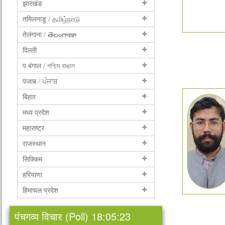
झारखंड
तमिलनाडु / தமிழ்நாடு
तेलंगाना / తెలంగాణా
दिल्ली
प.बंगाल / পশ্চিম বাঙাল
पंजाब / ਪੰਜਾਬ
बिहार
मध्य प्रदेश
महाराष्ट्र
राजस्थान
सिक्किम
हरियाणा
हिमाचल प्रदेश
पंचगव्य विचार (Poll) 18:05:23