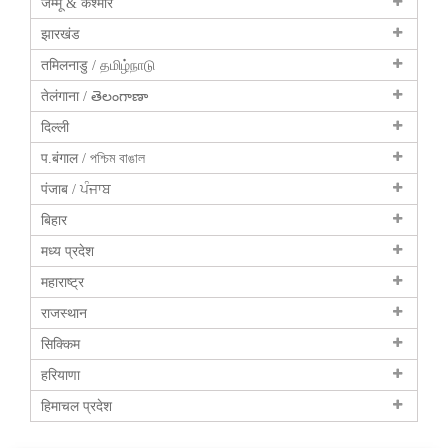
जम्मू & कश्मीर
झारखंड
तमिलनाडु / தமிழ்நாடு
तेलंगाना / తెలంగాణా
दिल्ली
प.बंगाल / পশ্চিম বাঙাল
पंजाब / ਪੰਜਾਬ
बिहार
मध्य प्रदेश
महाराष्ट्र
राजस्थान
सिक्किम
हरियाणा
हिमाचल प्रदेश