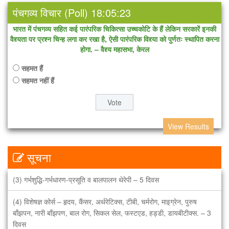
पंचगव्य विचार (Poll) 18:05:23
भारत में पंचगव्य सहित कई पारंपरिक चिकित्सा उच्चकोटि के हैं लेकिन सरकारें इनकी
वैद्द्यता पर प्रश्न चिन्ह लगा कर रखा है, ऐसी पारंपरिक विद्द्या को पुर्णतः स्थापित करना
होगा. – वैद्द्य महासभा, केरल
सहमत हैं
सहमत नहीं हैं
सभी थेरेपी के डॉक्टर, वैद्द्य, थेरेपिस्ट आदि के लिए उपयोगी पाठ्यक्रम
View Results
(1) एडवांस पंचगव्य थेरेपी – 1 वर्ष का पाठ्यक्रम एवं 1 वर्ष का अभ्यासक्रम
(2) इंटीग्रेटेड पंचगव्य थेरेपी – 1.5 वर्ष का पाठ्यक्रम एवं 1 वर्ष का अभ्यासक्रम
सूचना
(3) गर्भशुद्धि-गर्भधारण-प्रसूति व बालपालन थेरेपी – 5 दिवस
(4) विशेषज्ञ कोर्स – हृदय, कैंसर, अर्थरेटिक्स, टीबी, चर्मरोग, माइग्रेन, पुरुष
बाँझपन, नारी बाँझपण, बाल रोग, सिकल सेल, फस्टएड, हड्डी, डायबीटीक्स. – 3
दिवस