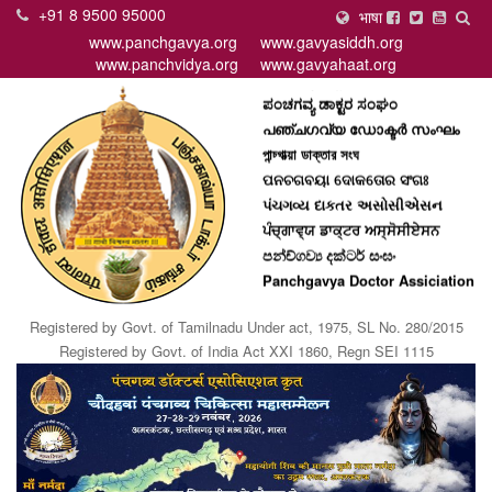
पंचगव्य डॉक्टर असोसिएशन
+91 8 9500 95000
भाषा
பஞ்சகவ்ய டாக்டர் சனகம்
www.panchgavya.org
www.gavyasiddh.org
పంచగవ్య డాక్టర్ సంఘం
www.panchvidya.org
www.gavyahaat.org
ಪಂಚಗವ್ಯ ಡಾಕ್ಟರ ಸಂಘಂ
പഞ്ചഗവ്യ ഡോക്ടര്‍ സംഘം
পান্চ্গাভ্য়া ডাক্তার সংঘ
ପନଚଗବୟା ଦୋକତୋର ସଂଗଃ
પંચગવ્ય દાકતર અસોસીએસન
ਪੰਚ੍ਗਾਵ੍ਯ ਡਾਕ੍ਟਰ ਅਸ੍ਸੋਸੀਏਸਨ
පන්ච්ගව්‍ය දක්ටර් සංඝං
Panchgavya Doctor Assiciation
Registered by Govt. of Tamilnadu Under act, 1975, SL No. 280/2015
Registered by Govt. of India Act XXI 1860, Regn SEI 1115