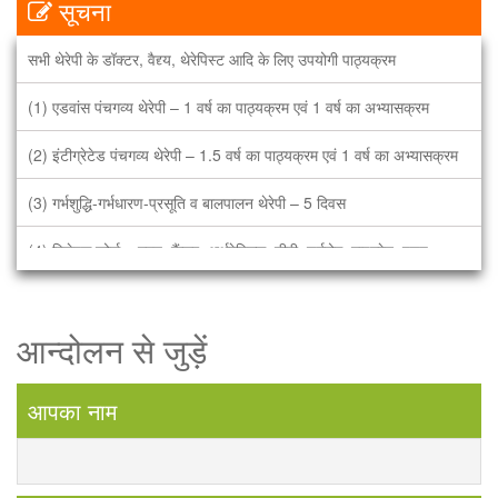
सूचना
सभी थेरेपी के डॉक्टर, वैद्द्य, थेरेपिस्ट आदि के लिए उपयोगी पाठ्यक्रम
(1) एडवांस पंचगव्य थेरेपी – 1 वर्ष का पाठ्यक्रम एवं 1 वर्ष का अभ्यासक्रम
(2) इंटीग्रेटेड पंचगव्य थेरेपी – 1.5 वर्ष का पाठ्यक्रम एवं 1 वर्ष का अभ्यासक्रम
(3) गर्भशुद्धि-गर्भधारण-प्रसूति व बालपालन थेरेपी – 5 दिवस
(4) विशेषज्ञ कोर्स – हृदय, कैंसर, अर्थरेटिक्स, टीबी, चर्मरोग, माइग्रेन, पुरुष
बाँझपन, नारी बाँझपण, बाल रोग, सिकल सेल, फस्टएड, हड्डी, डायबीटीक्स. – 3
दिवस
आन्दोलन से जुड़ें
भारत में पहली बार सभी भारतीये भाषाओं में पंचगव्य चिकित्सा विज्ञान (गऊमाँ के
गव्यों) की आधिकारिक पढाई. पंचगव्य अब एक सम्पूर्ण चिकित्सा थेरेपी. हमारा नारा है
आपका नाम