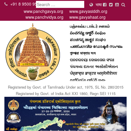
+91 8 9500 95000
Search
भाषा
www.panchgavya.org
www.gavyasiddh.org
पंचगव्य डॉक्टर असोसिएशन
www.panchvidya.org
www.gavyahaat.org
பஞ்சகவ்ய டாக்டர் சனகம்
పంచగవ్య డాక్టర్ సంఘం
ಪಂಚಗವ್ಯ ಡಾಕ್ಟರ ಸಂಘಂ
പഞ്ചഗവ്യ ഡോക്ടര്‍ സംഘം
পান্চ্গাভ্য়া ডাক্তার সংঘ
ପନଚଗବୟା ଦୋକତୋର ସଂଗଃ
પંચગવ્ય દાકતર અસોસીએસન
ਪੰਚ੍ਗਾਵ੍ਯ ਡਾਕ੍ਟਰ ਅਸ੍ਸੋਸੀਏਸਨ
පන්ච්ගව්‍ය දක්ටර් සංඝං
Panchgavya Doctor Assiciation
Registered by Govt. of Tamilnadu Under act, 1975, SL No. 280/2015
Registered by Govt. of India Act XXI 1860, Regn SEI 1115