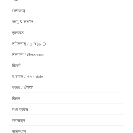
छत्तीसगढ़
जम्मू & कश्मीर
झारखंड
तमिलनाडु / தமிழ்நாடு
तेलंगाना / తెలంగాణా
दिल्ली
प.बंगाल / পশ্চিম বাঙাল
पंजाब / ਪੰਜਾਬ
बिहार
मध्य प्रदेश
महाराष्ट्र
राजस्थान