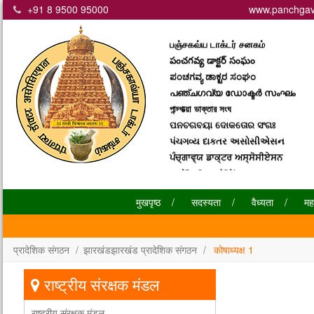
+91 8 9500 95000
www.panchgav
पंचगव्य डॉक्टर असोसिएशन
பஞ்சகவ்ய டாக்டர் சனகம்
పంచగవ్య డాక్టర్ సంఘం
ಪಂಚಗವ್ಯ ಡಾಕ್ಟರ ಸಂಘಂ
പഞ്ചഗവ്യ ഡോക്ടര്‍ സംഘം
পান্চ্গাভ্য়া ডাক্তার সংঘ
ପନଚଗବୟା ଦୋକତୋର ସଂଗଃ
પંચગવ્ય દાકતર અસોસીએસન
ਪੰਚ੍ਗਾਵ੍ਯ ਡਾਕ੍ਟਰ ਅਸ੍ਸੋਸੀਏਸਨ
පන්ච්ගව්‍ය දක්ටර් සංඝං
Panchgavya Doctor
Assiciation
मुखपृष्ठ
सदस्यता
वैध्यता
मह
प्रादेशिक संगठन
झारखंडझारखंड प्रादेशिक संगठन
कोषाध्यक्ष 1
राष्ट्रीय संरक्षक मंडल
राष्ट्रीय संरक्षक मंडल