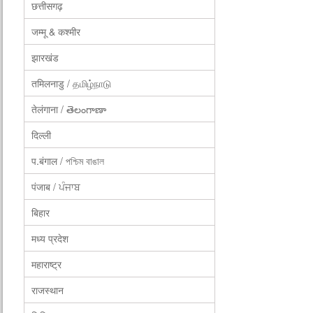
छत्तीसगढ़
जम्मू & कश्मीर
झारखंड
तमिलनाडु / தமிழ்நாடு
तेलंगाना / తెలంగాణా
दिल्ली
प.बंगाल / পশ্চিম বাঙাল
पंजाब / ਪੰਜਾਬ
बिहार
मध्य प्रदेश
महाराष्ट्र
राजस्थान