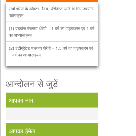
सभी थेरेपी के डॉक्टर, वैद्द्य, थेरेपिस्ट आदि के लिए उपयोगी
पाठ्यक्रम
(1) एडवांस पंचगव्य थेरेपी – 1 वर्ष का पाठ्यक्रम एवं 1 वर्ष
का अभ्यासक्रम
(2) इंटीग्रेटेड पंचगव्य थेरेपी – 1.5 वर्ष का पाठ्यक्रम एवं
1 वर्ष का अभ्यासक्रम
(3) गर्भशुद्धि-गर्भधारण-प्रसूति व बालपालन थेरेपी – 5
दिवस
आन्दोलन से जुड़ें
(4) विशेषज्ञ कोर्स – हृदय, कैंसर, अर्थरेटिक्स, टीबी,
चर्मरोग, माइग्रेन, पुरुष बाँझपन, नारी बाँझपण, बाल रोग,
आपका नाम
सिकल सेल, फस्टएड, हड्डी, डायबीटीक्स. – 3 दिवस
भारत में पहली बार सभी भारतीये भाषाओं में पंचगव्य चिकित्सा
विज्ञान (गऊमाँ के गव्यों) की आधिकारिक पढाई. पंचगव्य अब
एक सम्पूर्ण चिकित्सा थेरेपी. हमारा नारा है
आपका ईमेल