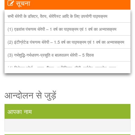
सूचना
सभी थेरेपी के डॉक्टर, वैद्द्य, थेरेपिस्ट आदि के लिए उपयोगी पाठ्यक्रम
(1) एडवांस पंचगव्य थेरेपी – 1 वर्ष का पाठ्यक्रम एवं 1 वर्ष का अभ्यासक्रम
(2) इंटीग्रेटेड पंचगव्य थेरेपी – 1.5 वर्ष का पाठ्यक्रम एवं 1 वर्ष का अभ्यासक्रम
(3) गर्भशुद्धि-गर्भधारण-प्रसूति व बालपालन थेरेपी – 5 दिवस
(4) विशेषज्ञ कोर्स – हृदय, कैंसर, अर्थरेटिक्स, टीबी, चर्मरोग, माइग्रेन, पुरुष
बाँझपन, नारी बाँझपण, बाल रोग, सिकल सेल, फस्टएड, हड्डी, डायबीटीक्स. – 3
दिवस
आन्दोलन से जुड़ें
भारत में पहली बार सभी भारतीये भाषाओं में पंचगव्य चिकित्सा विज्ञान (गऊमाँ के
गव्यों) की आधिकारिक पढाई. पंचगव्य अब एक सम्पूर्ण चिकित्सा थेरेपी. हमारा नारा है
आपका नाम