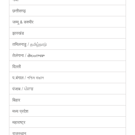
छत्तीसगढ़
जम्मू & कश्मीर
झारखंड
तमिलनाडु / தமிழ்நாடு
तेलंगाना / తెలంగాణా
दिल्ली
प.बंगाल / পশ্চিম বাঙাল
पंजाब / ਪੰਜਾਬ
बिहार
मध्य प्रदेश
महाराष्ट्र
राजस्थान