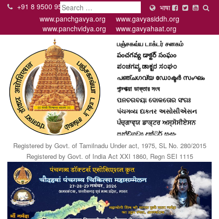
+91 8 9500 95000
Search
भाषा
www.panchgavya.org
www.gavyasiddh.org
पंचगव्य डॉक्टर असोसिएशन
www.panchvidya.org
www.gavyahaat.org
பஞ்சகவ்ய டாக்டர் சனகம்
పంచగవ్య డాక్టర్ సంఘం
ಪಂಚಗವ್ಯ ಡಾಕ್ಟರ ಸಂಘಂ
പഞ്ചഗവ്യ ഡോക്ടര്‍ സംഘം
পান্চ্গাভ্য়া ডাক্তার সংঘ
ପନଚଗବୟା ଦୋକତୋର ସଂଗଃ
પંચગવ્ય દાકતર અસોસીએસન
ਪੰਚ੍ਗਾਵ੍ਯ ਡਾਕ੍ਟਰ ਅਸ੍ਸੋਸੀਏਸਨ
පන්ච්ගව්‍ය දක්ටර් සංඝං
Panchgavya Doctor Assiciation
Registered by Govt. of Tamilnadu Under act, 1975, SL No. 280/2015
Registered by Govt. of India Act XXI 1860, Regn SEI 1115