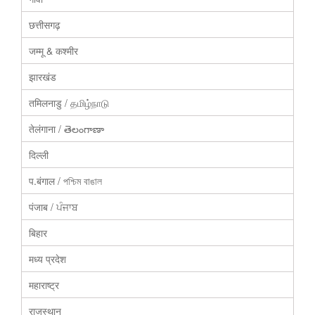
छत्तीसगढ़
जम्मू & कश्मीर
झारखंड
तमिलनाडु / தமிழ்நாடு
तेलंगाना / తెలంగాణా
दिल्ली
प.बंगाल / পশ্চিম বাঙাল
पंजाब / ਪੰਜਾਬ
बिहार
मध्य प्रदेश
महाराष्ट्र
राजस्थान