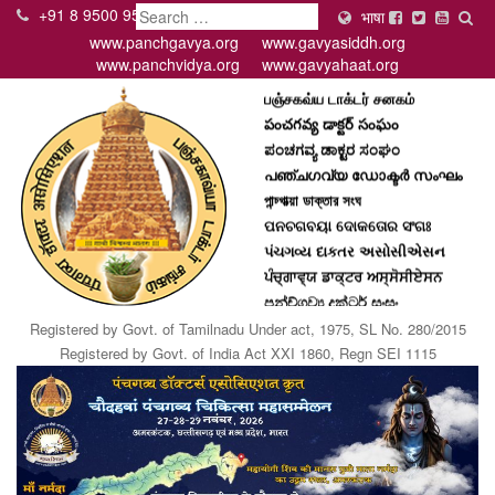
+91 8 9500 95000
Search
भाषा
www.panchgavya.org
www.gavyasiddh.org
पंचगव्य डॉक्टर असोसिएशन
www.panchvidya.org
www.gavyahaat.org
பஞ்சகவ்ய டாக்டர் சனகம்
పంచగవ్య డాక్టర్ సంఘం
ಪಂಚಗವ್ಯ ಡಾಕ್ಟರ ಸಂಘಂ
പഞ്ചഗവ്യ ഡോക്ടര്‍ സംഘം
পান্চ্গাভ্য়া ডাক্তার সংঘ
ପନଚଗବୟା ଦୋକତୋର ସଂଗଃ
પંચગવ્ય દાકતર અસોસીએસન
ਪੰਚ੍ਗਾਵ੍ਯ ਡਾਕ੍ਟਰ ਅਸ੍ਸੋਸੀਏਸਨ
පන්ච්ගව්‍ය දක්ටර් සංඝං
Panchgavya Doctor Assiciation
Registered by Govt. of Tamilnadu Under act, 1975, SL No. 280/2015
Registered by Govt. of India Act XXI 1860, Regn SEI 1115