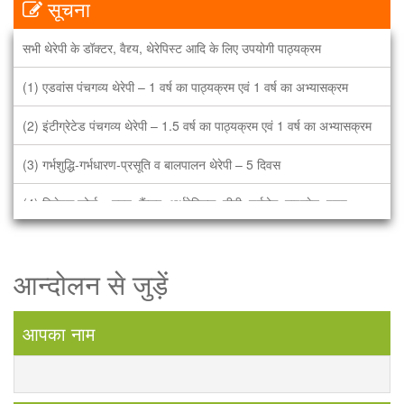
सूचना
सभी थेरेपी के डॉक्टर, वैद्द्य, थेरेपिस्ट आदि के लिए उपयोगी पाठ्यक्रम
(1) एडवांस पंचगव्य थेरेपी – 1 वर्ष का पाठ्यक्रम एवं 1 वर्ष का अभ्यासक्रम
(2) इंटीग्रेटेड पंचगव्य थेरेपी – 1.5 वर्ष का पाठ्यक्रम एवं 1 वर्ष का अभ्यासक्रम
(3) गर्भशुद्धि-गर्भधारण-प्रसूति व बालपालन थेरेपी – 5 दिवस
(4) विशेषज्ञ कोर्स – हृदय, कैंसर, अर्थरेटिक्स, टीबी, चर्मरोग, माइग्रेन, पुरुष
बाँझपन, नारी बाँझपण, बाल रोग, सिकल सेल, फस्टएड, हड्डी, डायबीटीक्स. – 3
दिवस
आन्दोलन से जुड़ें
भारत में पहली बार सभी भारतीये भाषाओं में पंचगव्य चिकित्सा विज्ञान (गऊमाँ के
गव्यों) की आधिकारिक पढाई. पंचगव्य अब एक सम्पूर्ण चिकित्सा थेरेपी. हमारा नारा है
आपका नाम