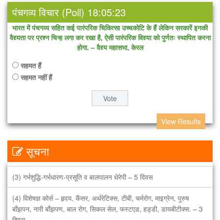
पंचगव्य विचार (Poll) 18:05:23
भारत में पंचगव्य सहित कई पारंपरिक चिकित्सा उच्चकोटि के हैं लेकिन सरकारें इनकी
वैद्द्यता पर प्रश्न चिन्ह लगा कर रखा है, ऐसी पारंपरिक विद्द्या को पुर्णतः स्थापित करना
होगा. – वैद्द्य महासभा, केरल
सहमत हैं
सहमत नहीं हैं
सभी थेरेपी के डॉक्टर, वैद्द्य, थेरेपिस्ट आदि के लिए उपयोगी पाठ्यक्रम
View Results
(1) एडवांस पंचगव्य थेरेपी – 1 वर्ष का पाठ्यक्रम एवं 1 वर्ष का अभ्यासक्रम
सूचना
(2) इंटीग्रेटेड पंचगव्य थेरेपी – 1.5 वर्ष का पाठ्यक्रम एवं 1 वर्ष का अभ्यासक्रम
(3) गर्भशुद्धि-गर्भधारण-प्रसूति व बालपालन थेरेपी – 5 दिवस
(4) विशेषज्ञ कोर्स – हृदय, कैंसर, अर्थरेटिक्स, टीबी, चर्मरोग, माइग्रेन, पुरुष
बाँझपन, नारी बाँझपण, बाल रोग, सिकल सेल, फस्टएड, हड्डी, डायबीटीक्स. – 3
दिवस