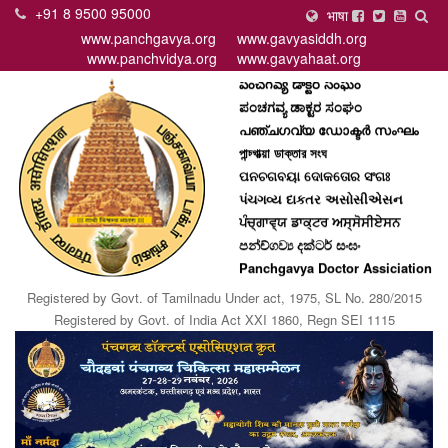
+91 8 9500 95000
भाषा
पंचगव्य डॉक्टर असोसिएशन
www.panchgavya.org
www.gavyasiddh.org
பஞ்சகவ்ய டாக்டர் சனகம்
www.panchvidya.org
www.gavyahaat.org
పంచగవ్య డాక్టర్ సంఘం
ಪಂಚಗವ್ಯ ಡಾಕ್ಟರ ಸಂಘಂ
പഞ്ചഗവ്യ ഡോക്ടര്‍ സംഘം
পান্চ্গাভ্য়া ডাক্তার সংঘ
ପନଚଗବୟା ଦୋକତୋର ସଂଗଃ
પંચગવ્ય દાકતર અસોસીએસન
ਪੰਚ੍ਗਾਵ੍ਯ ਡਾਕ੍ਟਰ ਅਸ੍ਸੋਸੀਏਸਨ
පන්ච්ගව්‍ය දක්ටර් සංඝං
Panchgavya Doctor Assiciation
Registered by Govt. of Tamilnadu Under act, 1975, SL No. 280/2015
Registered by Govt. of India Act XXI 1860, Regn SEI 1115