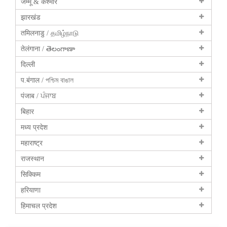
जम्मू & कश्मीर
झारखंड
तमिलनाडु / தமிழ்நாடு
तेलंगाना / తెలంగాణా
दिल्ली
प.बंगाल / পশ্চিম বাঙাল
पंजाब / ਪੰਜਾਬ
बिहार
मध्य प्रदेश
महाराष्ट्र
राजस्थान
सिक्किम
हरियाणा
हिमाचल प्रदेश